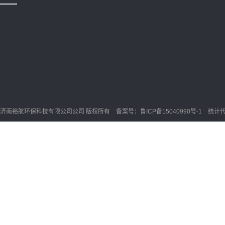
济南裕航环保科技有限公司公司 版权所有 备案号：
鲁ICP备15040990号-1
统计代