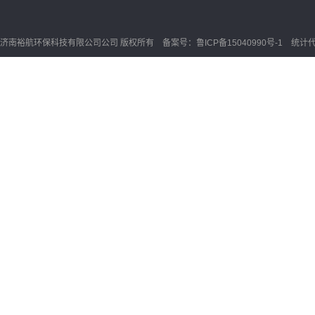
济南裕航环保科技有限公司公司 版权所有 备案号：
鲁ICP备15040990号-1
统计代