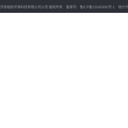
济南裕航环保科技有限公司公司 版权所有 备案号：
鲁ICP备15040990号-1
统计代